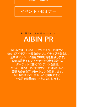
イベント / セミナー
AIBIN プロモーション
AIBIN PR
AIBINでは、I（私）＝クリエイターの個性と、
Idea（アイデア）＝独自のクリエイティブを融合し、
企業やブランドに最適なPR戦略を提供します。
SNSの最新トレンドやデータ分析を活用し、
ターゲットに響くコンテンツを設計。
さらに、Bind（結び合わせる）の理念のもと、
影響力のあるプロモーションを展開します。
AIBINのメンバーだからこそ実現できる、
本格的で効果的なPRをお届けします。