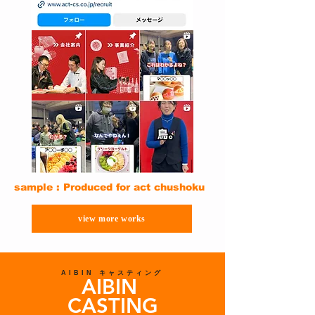
sample : Produced for act chushoku
view more works
AIBIN キャスティング
AIBIN
CASTING