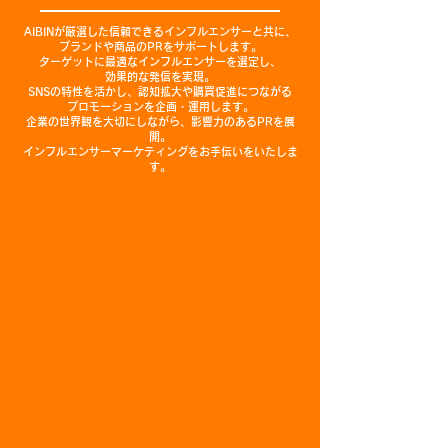
AIBINが厳選した信頼できるインフルエンサーと共に、
ブランドや商品のPRをサポートします。
ターゲットに最適なインフルエンサーを選定し、
効果的な発信を実現。
SNSの特性を活かし、認知拡大や購買促進につながる
プロモーションを企画・運用します。
企業の世界観を大切にしながら、影響力のあるPRを展
開。
インフルエンサーマーケティングをお手伝いをいたしま
す。